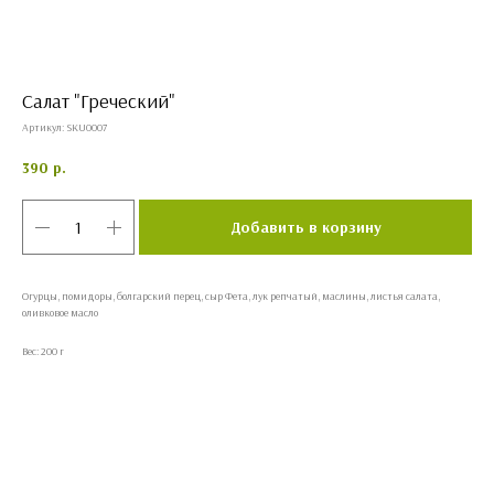
Салат "Греческий"
Артикул:
SKU0007
390
р.
Добавить в корзину
Огурцы, помидоры, болгарский перец, сыр Фета, лук репчатый, маслины, листья салата,
оливковое масло
Вес: 200 г