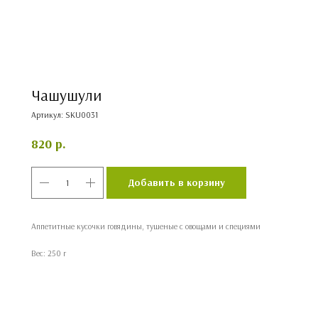
Чашушули
Артикул:
SKU0031
820
р.
Добавить в корзину
Аппетитные кусочки говядины, тушеные с овощами и специями
Вес: 250 г